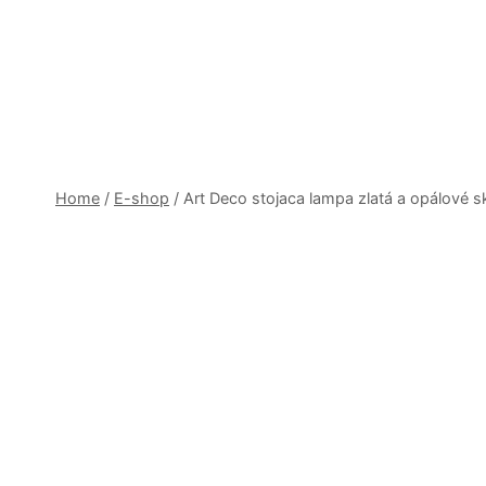
Skip
to
content
Home
/
E-shop
/
Art Deco stojaca lampa zlatá a opálové sk