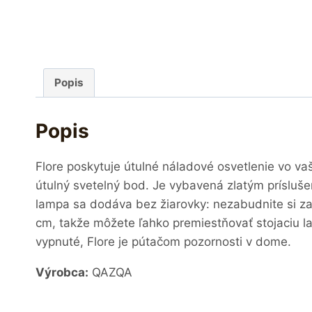
Popis
Popis
Flore poskytuje útulné náladové osvetlenie vo v
útulný svetelný bod. Je vybavená zlatým prísluš
lampa sa dodáva bez žiarovky: nezabudnite si z
cm, takže môžete ľahko premiestňovať stojaciu la
vypnuté, Flore je pútačom pozornosti v dome.
Výrobca:
QAZQA