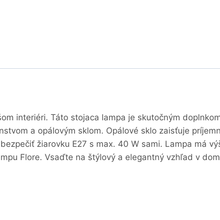
ašom interiéri. Táto stojaca lampa je skutočným doplnk
enstvom a opálovým sklom. Opálové sklo zaisťuje príjemn
abezpečiť žiarovku E27 s max. 40 W sami. Lampa má výš
mpu Flore. Vsaďte na štýlový a elegantný vzhľad v dome