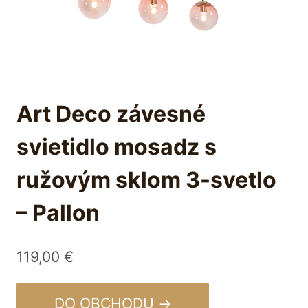
Art Deco závesné
svietidlo mosadz s
ružovým sklom 3-svetlo
– Pallon
119,00
€
DO OBCHODU →