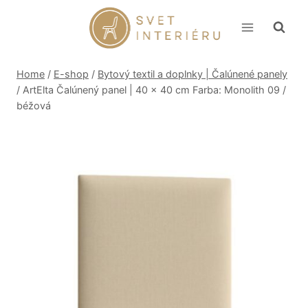
Skip
to
content
Home
/
E-shop
/
Bytový textil a doplnky | Čalúnené panely
/
ArtElta Čalúnený panel | 40 x 40 cm Farba: Monolith 09 /
béžová