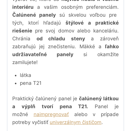
interiéru
a vašim osobným preferenciám.
Čalúnené panely
sú skvelou voľbou pre
tých, ktorí hľadajú
štýlové a praktické
riešenie
pre svoj domov alebo kanceláriu.
Chránia
od chladu steny
a zároveň
zabraňujú jej znečisteniu. Mäkké a
ľahko
udržiavateľné panely
si okamžite
zamilujete!
látka
pena T21
Praktický čalúnený panel je
čalúnený látkou
a výplň tvorí pena T21.
Panel
je
možné
naimpregnovať
alebo v prípade
potreby vyčistiť
univerzálnym čističom
.