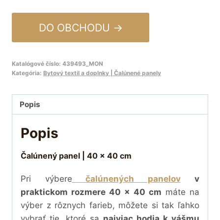
DO OBCHODU →
Katalógové číslo:
439493_MON
Kategória:
Bytový textil a doplnky | Čalúnené panely
Popis
Popis
Čalúnený panel | 40 x 40 cm
Pri výbere
čalúnených panelov
v
praktickom rozmere 40 x 40 cm
máte na
výber z rôznych farieb, môžete si tak ľahko
vybrať tie, ktoré sa
najviac hodia k vášmu