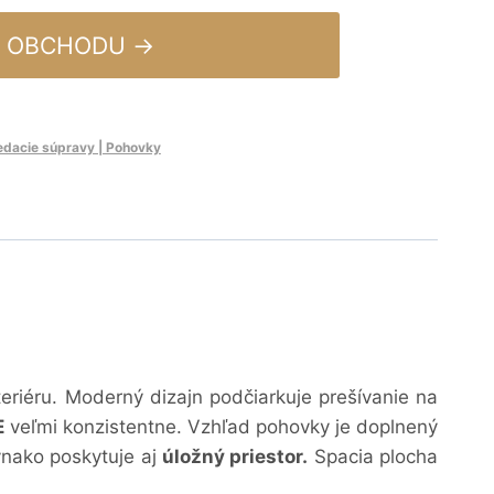
 OBCHODU →
edacie súpravy | Pohovky
eriéru. Moderný dizajn podčiarkuje prešívanie na
E
veľmi konzistentne. Vzhľad pohovky je doplnený
vnako
poskytuje aj
úložný priestor.
Spacia plocha