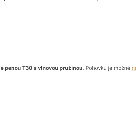
 je penou T30 s vlnovou pružinou
.
Pohovku
je možné
n