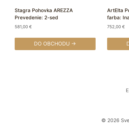
Stagra Pohovka AREZZA
ArtElta 
Prevedenie: 2-sed
farba: In
581,00
€
752,00
€
DO OBCHODU →
E
© 2026 Svet