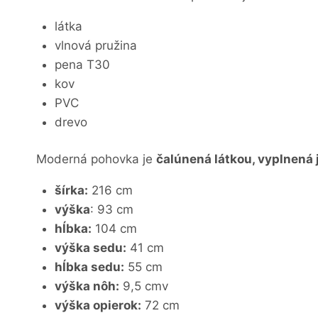
látka
vlnová pružina
pena T30
kov
PVC
drevo
Moderná pohovka je
čalúnená látkou, vyplnená
šírka:
216 cm
výška
: 93 cm
hĺbka:
104 cm
výška sedu:
41 cm
hĺbka sedu:
55 cm
výška nôh:
9,5 cmv
výška opierok:
72 cm