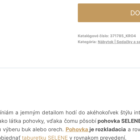
DO
Katalógové číslo:
371785_KRO4
Kategória:
Nábytok | Sedačky a s
íniám a jemným detailom hodí do akéhokoľvek štýlu int
ako látka pohovky, vďaka čomu pôsobí
pohovka SELEN
u výberu buk alebo orech.
Pohovka
je rozkladacia
a ro
objednať
taburetku SELENE
v rovnakom prevedení.