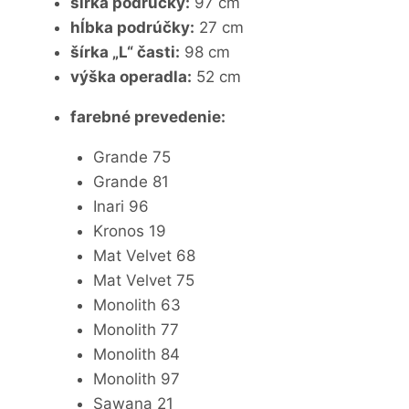
šírka podrúčky:
97 cm
hĺbka podrúčky:
27 cm
šírka „L“ časti:
98 cm
výška operadla:
52 cm
farebné prevedenie:
Grande 75
Grande 81
Inari 96
Kronos 19
Mat Velvet 68
Mat Velvet 75
Monolith 63
Monolith 77
Monolith 84
Monolith 97
Sawana 21