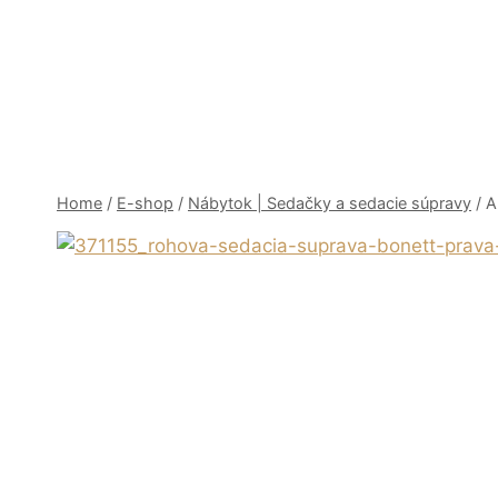
Skip
to
content
Home
/
E-shop
/
Nábytok | Sedačky a sedacie súpravy
/
A