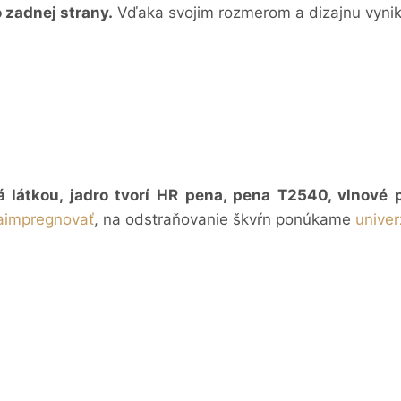
 zadnej strany.
Vďaka svojim rozmerom a dizajnu vynikn
 látkou, jadro tvorí HR pena, pena T2540, vlnové p
aimpregnovať
, na odstraňovanie škvŕn ponúkame
univer