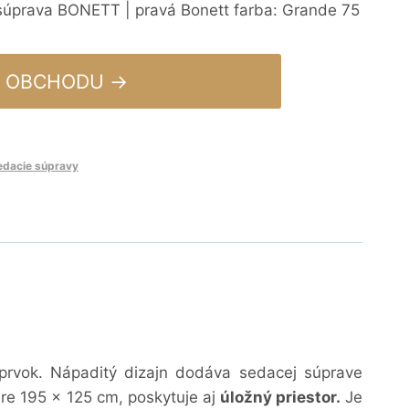
súprava BONETT | pravá Bonett farba: Grande 75
 OBCHODU →
edacie súpravy
 prvok. Nápaditý dizajn dodáva sedacej súprave
ere
195 x 125 cm, poskytuje aj
úložný priestor.
Je