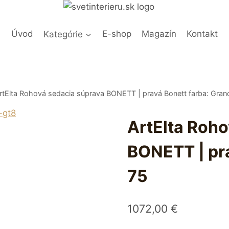
Úvod
Kategórie
E-shop
Magazín
Kontakt
rtElta Rohová sedacia súprava BONETT | pravá Bonett farba: Gran
ArtElta Roh
BONETT | pra
75
1072,00
€