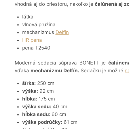
vhodná aj do priestoru, nakoľko je
čalúnená aj zo
látka
vlnová pružina
mechanizmus
Delfín
HR pena
pena T2540
Moderná sedacia súprava BONETT je
čalúnená
vďaka
mechanizmu Delfín.
Sedačku
je možné
n
šírka:
250 cm
výška:
92 cm
hĺbka:
175 cm
výška sedu:
40 cm
hĺbka sedu:
60 cm
výška podrúčky:
61 cm