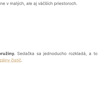
e v malých, ale aj väčších priestoroch.
ružiny.
Sedačka sa jednoducho rozkladá, a to
zálny čistič
.