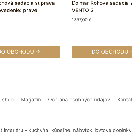
ohová sedacia súprava
Dolmar Rohová sedacia 
vedenie: pravé
VENTO 2
1357,00
€
DO OBCHODU →
DO OBCHODU 
-shop
Magazín
Ochrana osobných údajov
Konta
 Interiéru - kuchyňa, kúpeľne, nábytok, bytové doplnky