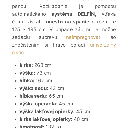
penou. Rozkladanie je pomocou
automatického
systému DELFÍN,
vďaka
čomu získate
miesto na spanie
o rozmere
125 x 195 cm.
V prípade záujmu je možné
sedaciu súpravu
naimpregnovať
, so
znečistením si hravo poradí
univerzálny
čistič.
šírka:
268 cm
výška:
73 cm
hĺbka:
167 cm
výška sedu:
43 cm
hĺbka sedu:
65 cm
výška operadla:
45 cm
výška lakťovej opierky:
45 cm
šírka lakťovej opierky:
40 cm
hmotnosť:
132 kg