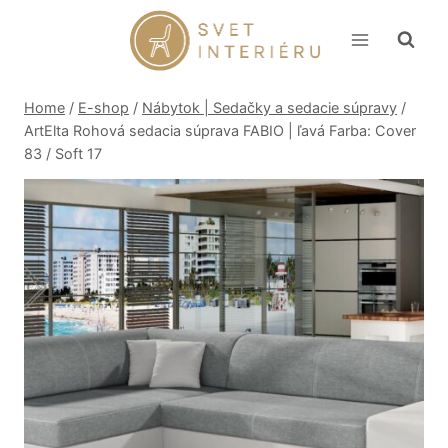
Skip
to
content
Home
/
E-shop
/
Nábytok | Sedačky a sedacie súpravy
/
ArtElta Rohová sedacia súprava FABIO | ľavá Farba: Cover
83 / Soft 17