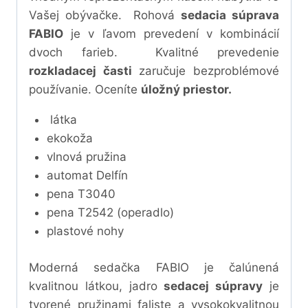
Vašej obývačke. Rohová
sedacia súprava
FABIO
je v ľavom prevedení v kombinácií
dvoch farieb. Kvalitné prevedenie
rozkladacej časti
zaručuje bezproblémové
používanie. Oceníte
úložný priestor.
látka
ekokoža
vlnová pružina
automat Delfín
pena T3040
pena T2542 (operadlo)
plastové nohy
Moderná sedačka FABIO je čalúnená
kvalitnou látkou, jadro
sedacej súpravy
je
tvorené pružinami faliste a vysokokvalitnou