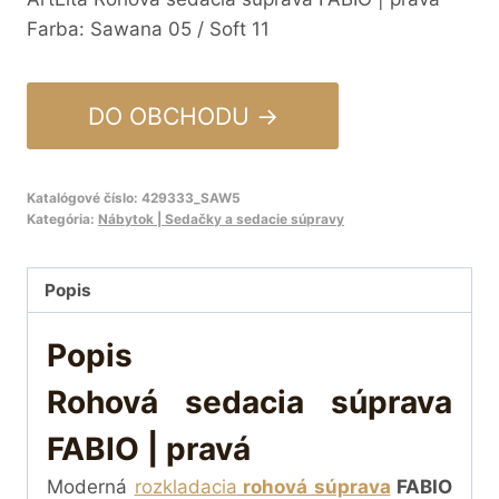
Farba: Sawana 05 / Soft 11
DO OBCHODU →
Katalógové číslo:
429333_SAW5
Kategória:
Nábytok | Sedačky a sedacie súpravy
Popis
Popis
Rohová sedacia súprava
FABIO | pravá
Moderná
rozkladacia
rohová súprava
FABIO