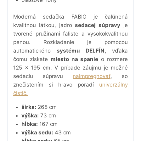
plastové nohy
Moderná sedačka FABIO je čalúnená
kvalitnou látkou, jadro
sedacej súpravy
je
tvorené pružinami faliste a vysokokvalitnou
penou. Rozkladanie je pomocou
automatického
systému DELFÍN,
vďaka
čomu získate
miesto na spanie
o rozmere
125 x 195 cm.
V prípade záujmu je možné
sedaciu súpravu
naimpregnovať
, so
znečistením si hravo poradí
univerzálny
čistič.
šírka:
268 cm
výška:
73 cm
hĺbka:
167 cm
výška sedu:
43 cm
hĺbka sedu:
65 cm