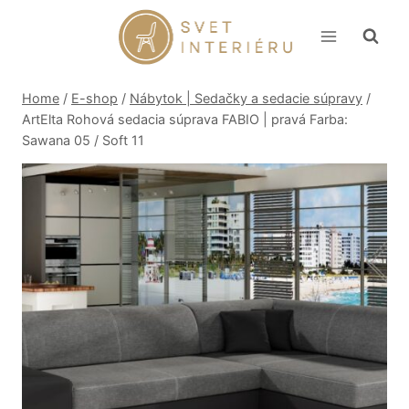
Skip
to
content
Home
/
E-shop
/
Nábytok | Sedačky a sedacie súpravy
/
ArtElta Rohová sedacia súprava FABIO | pravá Farba:
Sawana 05 / Soft 11