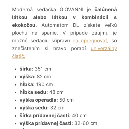
Moderná sedačka GIOVANNI je
čalúnená
látkou alebo látkou v kombinácii s
ekokožou.
Automatom DL získate veľkú
plochu na spanie.
V prípade záujmu je
možné sedaciu súpravu
naimpregnovať
, so
znečistením si hravo poradí
univerzálny
čistič.
šírka:
351 cm
výška:
82 cm
hĺbka:
190 cm
hĺbka sedu:
48 cm
výška operadla:
50 cm
výška sedu:
32 cm
šírka prídavnej časti:
40 cm
výška prídavnej časti:
32-60 cm