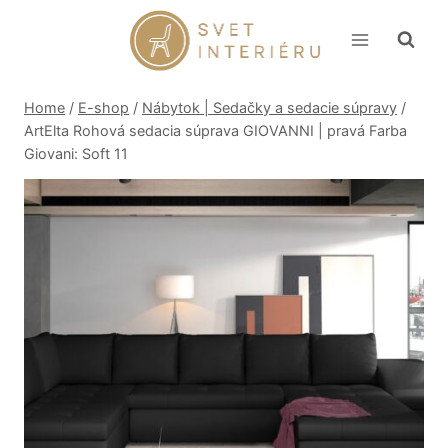
Skip
to
content
Home
/
E-shop
/
Nábytok | Sedačky a sedacie súpravy
/
ArtElta Rohová sedacia súprava GIOVANNI | pravá Farba
Giovani: Soft 11