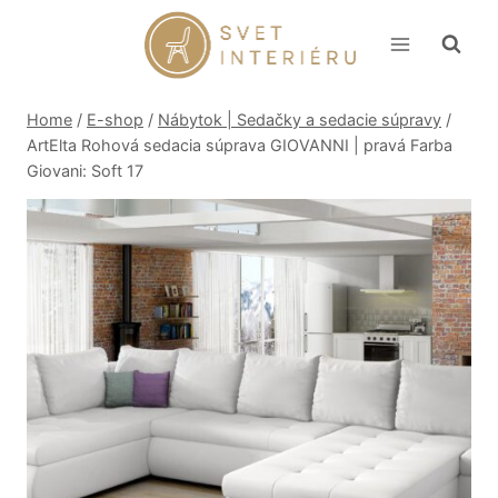
Skip
to
content
Home
/
E-shop
/
Nábytok | Sedačky a sedacie súpravy
/
ArtElta Rohová sedacia súprava GIOVANNI | pravá Farba
Giovani: Soft 17