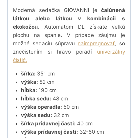
Moderná sedačka GIOVANNI je
čalúnená
látkou alebo látkou v kombinácii s
ekokožou.
Automatom DL získate veľkú
plochu na spanie.
V prípade záujmu je
možné sedaciu súpravu
naimpregnovať
, so
znečistením si hravo poradí
univerzálny
čistič.
šírka:
351 cm
výška:
82 cm
hĺbka:
190 cm
hĺbka sedu:
48 cm
výška operadla:
50 cm
výška sedu:
32 cm
šírka prídavnej časti:
40 cm
výška prídavnej časti:
32-60 cm