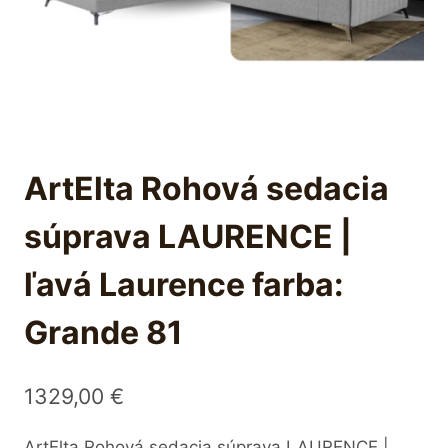
ArtElta Rohová sedacia
súprava LAURENCE |
ľavá Laurence farba:
Grande 81
1329,00
€
ArtElta Rohová sedacia súprava LAURENCE |