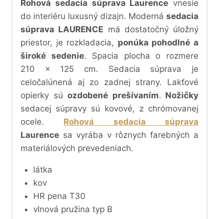
Rohová sedacia súprava Laurence
vnesie
do interiéru luxusný dizajn. Moderná
sedacia
súprava LAURENCE
má dostatočný úložný
priestor, je rozkladacia,
ponúka pohodlné a
široké sedenie
. Spacia plocha o rozmere
210 x 125 cm. Sedacia súprava je
celočalúnená aj zo zadnej strany. Lakťové
opierky sú
ozdobené prešívaním
.
Nožičky
sedacej súpravy sú kovové, z chrómovanej
ocele.
Rohová sedacia súprava
Laurence
sa vyrába v rôznych farebných a
materiálových prevedeniach.
látka
kov
HR pena T30
vlnová pružina typ B