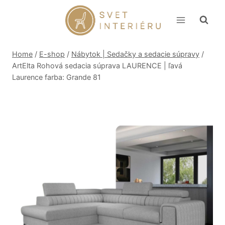
Skip
to
content
Home
/
E-shop
/
Nábytok | Sedačky a sedacie súpravy
/
ArtElta Rohová sedacia súprava LAURENCE | ľavá
Laurence farba: Grande 81