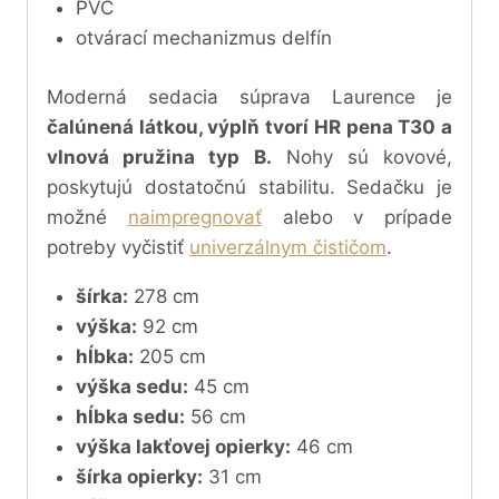
PVC
otvárací mechanizmus delfín
Moderná sedacia súprava Laurence je
čalúnená látkou, výplň tvorí HR pena T30 a
vlnová pružina typ B.
Nohy sú kovové,
poskytujú dostatočnú stabilitu. Sedačku
je
možné
naimpregnovať
alebo v prípade
potreby vyčistiť
univerzálnym čističom
.
šírka:
278 cm
výška:
92 cm
hĺbka:
205 cm
výška sedu:
45 cm
hĺbka sedu:
56 cm
výška lakťovej opierky:
46 cm
šírka opierky:
31 cm