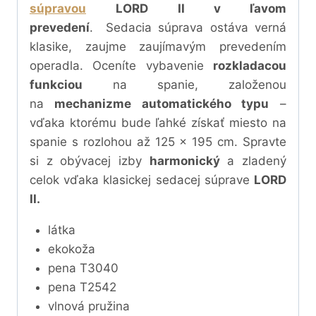
súpravou
LORD II
v ľavom
prevedení
.
Sedacia súprava ostáva verná
klasike, zaujme zaujímavým prevedením
operadla.
Oceníte
vybavenie
rozkladacou
funkciou
na spanie, založenou
na
mechanizme automatického typu
–
vďaka ktorému bude ľahké získať miesto na
spanie s rozlohou až 125 x 195 cm
.
Spravte
si z obývacej izby
harmonický
a zladený
celok vďaka klasickej sedacej súprave
LORD
II.
látka
ekokoža
pena T3040
pena T2542
vlnová pružina