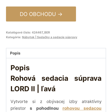
DO OBCHODU →
Katalógové číslo:
424467_BER
Kategória:
Nábytok | Sedačky a sedacie súpravy
Popis
Popis
Rohová sedacia súprava
LORD II | ľavá
Vytvorte si z obývacej izby atraktívny
priestor
s pohodlnou
rohovou sedacou