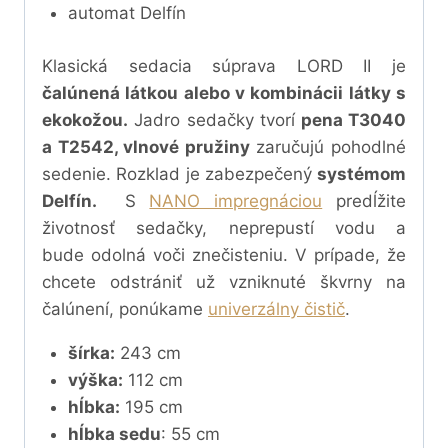
automat Delfín
Klasická sedacia súprava LORD II je
čalúnená látkou alebo v kombinácii látky s
ekokožou.
Jadro sedačky tvorí
pena T3040
a T2542, vlnové pružiny
zaručujú pohodlné
sedenie. Rozklad je zabezpečený
systémom
Delfín.
S
NANO impregnáciou
predĺžite
životnosť sedačky, neprepustí vodu a
bude odolná voči znečisteniu. V prípade, že
chcete odstrániť už vzniknuté škvrny na
čalúnení, ponúkame
univerzálny čistič
.
šírka:
243 cm
výška:
112 cm
hĺbka:
195 cm
hĺbka sedu
: 55 cm