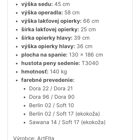
výška sedu:
45 cm
výška operadla:
58 cm
výška lakťovej opierky:
66 cm
šírka lakťovej opierky:
25 cm
šírka opierky hlavy:
39 cm
výška opierky hlavy:
36 cm
plocha na spanie:
130 x 186 cm
hustota peny sedenie:
T3040
hmotnosť:
140 kg
farebné prevedenie:
Dora 22 / Dora 21
Dora 96 / Dora 90
Berlin 02 / Soft 10
Berlin 02 / Soft 17 (ekokoža)
Sawana 14 / Soft 17 (ekokoža)
Výrobce: ArtElta