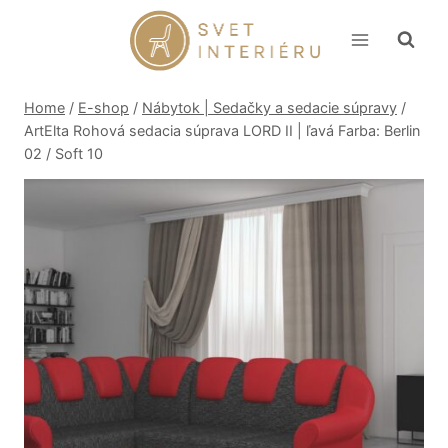
Skip
to
content
Home
/
E-shop
/
Nábytok | Sedačky a sedacie súpravy
/
ArtElta Rohová sedacia súprava LORD II | ľavá Farba: Berlin
02 / Soft 10