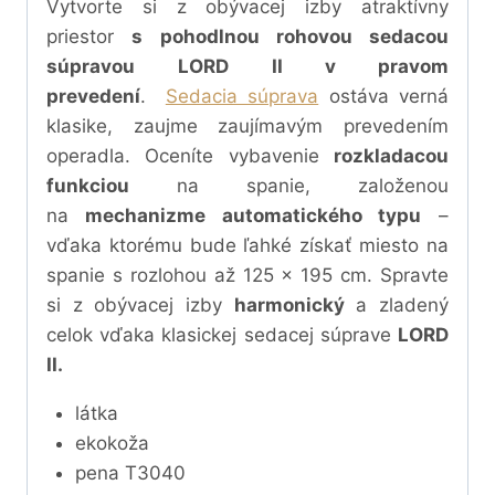
Vytvorte si z obývacej izby atraktívny
priestor
s pohodlnou rohovou sedacou
súpravou
LORD II
v pravom
prevedení
.
Sedacia súprava
ostáva verná
klasike, zaujme zaujímavým prevedením
operadla.
Oceníte
vybavenie
rozkladacou
funkciou
na spanie, založenou
na
mechanizme automatického typu
–
vďaka ktorému bude ľahké získať miesto na
spanie s rozlohou až 125 x 195 cm
.
Spravte
si z obývacej izby
harmonický
a zladený
celok vďaka klasickej sedacej súprave
LORD
II.
látka
ekokoža
pena T3040