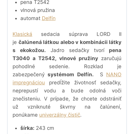
pena T2542
vlnová pružina
automat
Delfín
Klasická
sedacia súprava LORD II
je
čalúnená látkou alebo v kombinácii látky
s ekokožou.
Jadro sedačky tvorí
pena
T3040 a T2542, vlnové pružiny
zaručujú
pohodlné sedenie. Rozklad je
zabezpečený
systémom Delfín.
S
NANO
impregnáciou
predĺžite životnosť sedačky,
neprepustí vodu a bude odolná voči
znečisteniu. V prípade, že chcete odstrániť
už vzniknuté škvrny na čalúnení,
ponúkame
univerzálny čistič
.
šírka:
243 cm