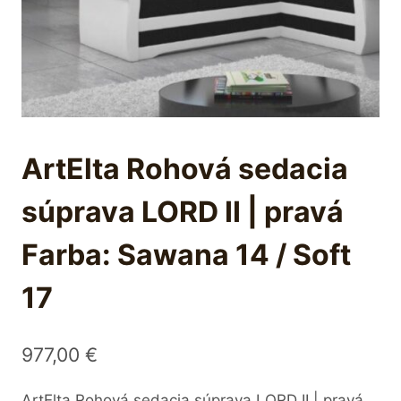
ArtElta Rohová sedacia
súprava LORD II | pravá
Farba: Sawana 14 / Soft
17
977,00
€
ArtElta Rohová sedacia súprava LORD II | pravá