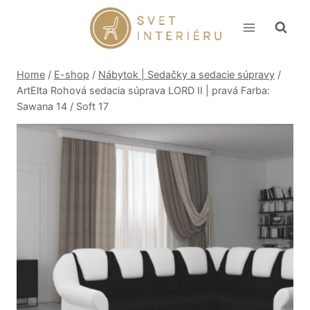
Skip
to
content
Home
/
E-shop
/
Nábytok | Sedačky a sedacie súpravy
/
ArtElta Rohová sedacia súprava LORD II | pravá Farba:
Sawana 14 / Soft 17