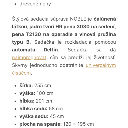
drevené nohy
Štýlová sedacia súprava NOBLE je
čalúnená
látkou, jadro tvorí HR pena 3030 na sedení,
pena T2130 na operadle a vlnová pružina
typu B.
Sedačka je rozkladacia pomocou
automatu Delfín
. Sedačka sa dá
naimpregnovať
, čím sa predĺži jej životnosť.
Škvrny jednoducho odstránite
univerzálnym
čističom
.
šírka:
255 cm
výška:
100 cm
hĺbka:
201 cm
hĺbka sedu
: 58 cm
výška sedu:
45 cm
plocha na spanie:
120 x 195 cm