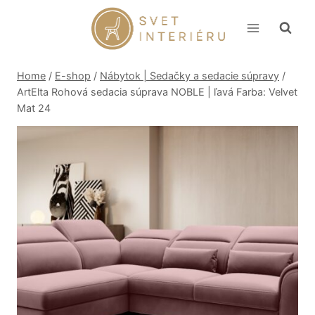
Skip
to
content
Home
/
E-shop
/
Nábytok | Sedačky a sedacie súpravy
/
ArtElta Rohová sedacia súprava NOBLE | ľavá Farba: Velvet
Mat 24