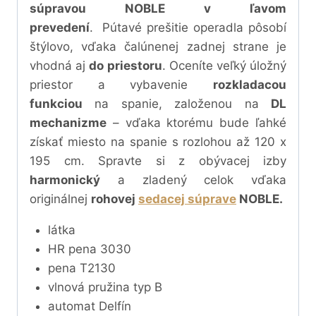
súpravou NOBLE
v ľavom
prevedení
.
Pútavé prešitie operadla pôsobí
štýlovo, vďaka čalúnenej zadnej strane je
vhodná aj
do priestoru
.
Oceníte veľký úložný
priestor a
vybavenie
rozkladacou
funkciou
na spanie, založenou na
DL
mechanizme
– vďaka ktorému bude ľahké
získať miesto na spanie s rozlohou až 120 x
195 cm
.
Spravte si z obývacej izby
harmonický
a zladený celok vďaka
originálnej
rohovej
sedacej súprave
NOBLE.
látka
HR pena 3030
pena T2130
vlnová pružina typ B
automat Delfín