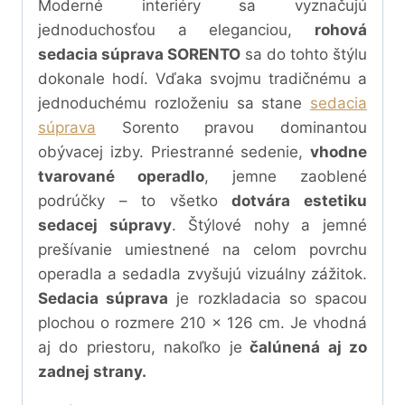
Moderné interiéry sa vyznačujú
jednoduchosťou a eleganciou,
rohová
sedacia súprava SORENTO
sa do tohto štýlu
dokonale hodí. Vďaka svojmu tradičnému a
jednoduchému rozloženiu sa stane
sedacia
súprava
Sorento pravou dominantou
obývacej izby. Priestranné sedenie,
vhodne
tvarované operadlo
, jemne zaoblené
podrúčky – to všetko
dotvára estetiku
sedacej súpravy
.
Štýlové nohy a jemné
prešívanie umiestnené na celom povrchu
operadla a sedadla zvyšujú vizuálny zážitok.
Sedacia súprava
je rozkladacia so spacou
plochou o rozmere
210 x 126 cm.
Je vhodná
aj do priestoru, nakoľko je
čalúnená aj zo
zadnej strany.