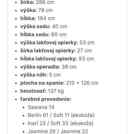
šírka:
296 cm
výška:
78 cm
hĺbka:
194 cm
výška sedu:
40 cm
hĺbka sedu:
60 cm
výška lakťovej opierky:
53 cm
šírka lakťovej opierky:
27 cm
hĺbka lakťovej opierky:
93 cm
výška operadla:
38 cm
výška nôh:
5 cm
plocha na spanie:
210 x 126 cm
hmotnosť:
137 kg
farebné prevedenie:
Sawana 14
Berlin 01 / Soft 11 (ekokoža)
Inari 23 / Soft 33 (ekokoža)
Jasmine 29 / Jasmine 22