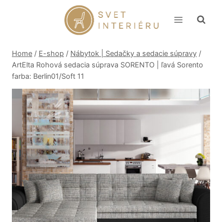
Skip
to
content
Home
/
E-shop
/
Nábytok | Sedačky a sedacie súpravy
/
ArtElta Rohová sedacia súprava SORENTO | ľavá Sorento
farba: Berlin01/Soft 11