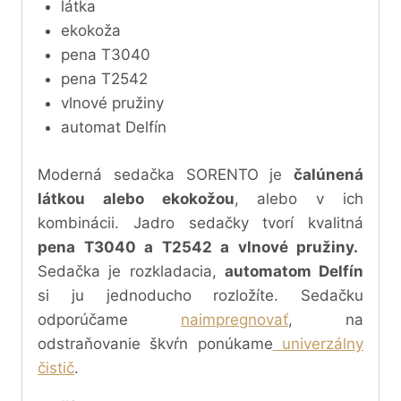
látka
ekokoža
pena T3040
pena T2542
vlnové pružiny
automat Delfín
Moderná sedačka SORENTO je
čalúnená
látkou alebo ekokožou
, alebo v ich
kombinácii. Jadro sedačky tvorí kvalitná
pena T3040 a T2542 a vlnové pružiny.
Sedačka je rozkladacia,
automatom Delfín
si ju jednoducho rozložíte. Sedačku
odporúčame
naimpregnovať
, na
odstraňovanie škvŕn ponúkame
univerzálny
čistič
.