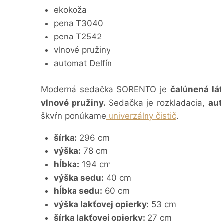
ekokoža
pena T3040
pena T2542
vlnové pružiny
automat Delfín
Moderná sedačka SORENTO je
čalúnená lá
vlnové pružiny.
Sedačka je rozkladacia,
au
škvŕn ponúkame
univerzálny čistič
.
šírka:
296 cm
výška:
78 cm
hĺbka:
194 cm
výška sedu:
40 cm
hĺbka sedu:
60 cm
výška lakťovej opierky:
53 cm
šírka lakťovej opierky:
27 cm