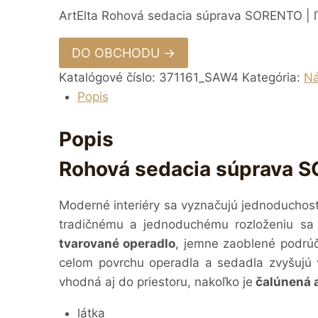
ArtElta Rohová sedacia súprava SORENTO | ľ
DO OBCHODU →
Katalógové číslo:
371161_SAW4
Kategória:
Ná
Popis
Popis
Rohová sedacia súprava S
Moderné interiéry sa vyznačujú jednoduchos
tradičnému a jednoduchému rozloženiu s
tvarované operadlo
, jemne zaoblené podrú
celom povrchu operadla a sedadla zvyšujú 
vhodná aj do priestoru, nakoľko je
čalúnená a
látka