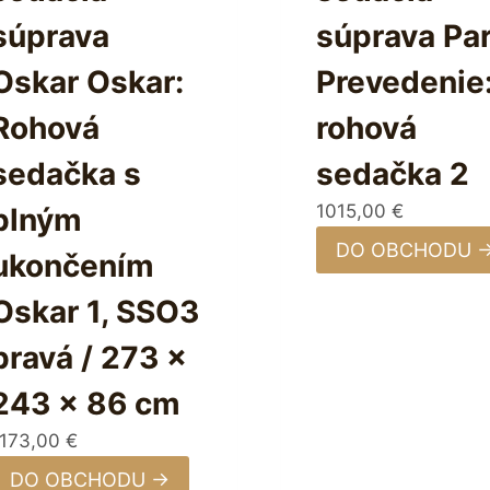
súprava
súprava Pa
Oskar Oskar:
Prevedenie
Rohová
rohová
sedačka s
sedačka 2
1015,00
€
plným
DO OBCHODU 
ukončením
Oskar 1, SSO3
pravá / 273 x
243 x 86 cm
1173,00
€
DO OBCHODU →