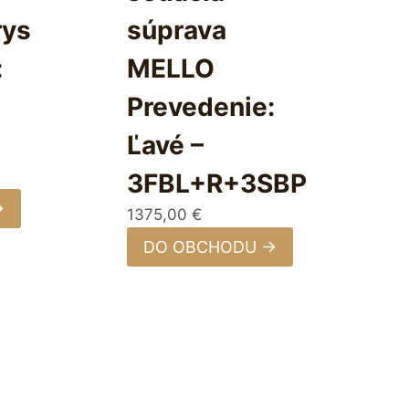
rys
súprava
:
MELLO
Prevedenie:
Ľavé –
3FBL+R+3SBP
→
1375,00
€
DO OBCHODU →