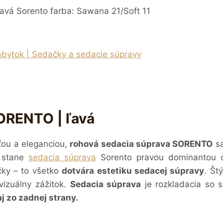
avá Sorento farba: Sawana 21/Soft 11
bytok | Sedačky a sedacie súpravy
ORENTO | ľavá
ťou a eleganciou,
rohová sedacia súprava SORENTO
sa
a stane
sedacia súprava
Sorento pravou dominantou o
čky – to všetko
dotvára estetiku sedacej súpravy
.
Štý
vizuálny zážitok.
Sedacia súprava
je rozkladacia so 
j zo zadnej strany.