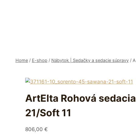
Skip
to
content
Home
/
E-shop
/
Nábytok | Sedačky a sedacie súpravy
/
A
ArtElta Rohová sedaci
21/Soft 11
806,00
€