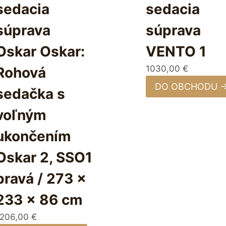
sedacia
sedacia
súprava
súprava
Oskar Oskar:
VENTO 1
1030,00
€
Rohová
DO OBCHODU 
sedačka s
voľným
ukončením
Oskar 2, SSO1
pravá / 273 x
233 x 86 cm
1206,00
€