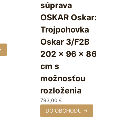
súprava
OSKAR Oskar:
Trojpohovka
Oskar 3/F2B
→
202 x 96 x 86
cm s
možnosťou
rozloženia
793,00
€
DO OBCHODU →