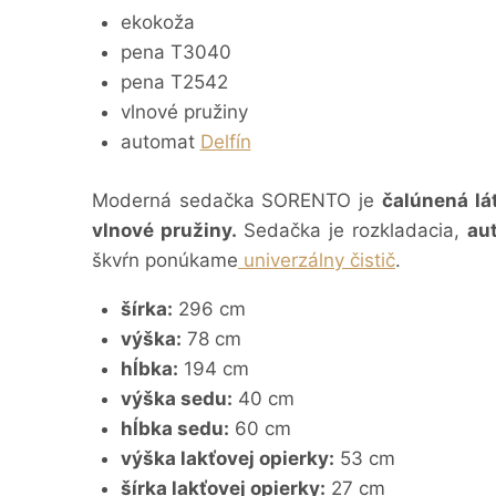
ekokoža
pena T3040
pena T2542
vlnové pružiny
automat
Delfín
Moderná sedačka SORENTO je
čalúnená lá
vlnové pružiny.
Sedačka je rozkladacia,
au
škvŕn ponúkame
univerzálny čistič
.
šírka:
296 cm
výška:
78 cm
hĺbka:
194 cm
výška sedu:
40 cm
hĺbka sedu:
60 cm
výška lakťovej opierky:
53 cm
šírka lakťovej opierky:
27 cm