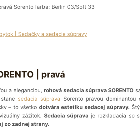
avá Sorento farba: Berlin 03/Soft 33
bytok | Sedačky a sedacie súpravy
ORENTO | pravá
ťou a eleganciou,
rohová sedacia súprava SORENTO
sa
a stane
sedacia súprava
Sorento pravou dominantou ob
čky – to všetko
dotvára estetiku sedacej súpravy.
Štý
vizuálny zážitok.
Sedacia súprava
je rozkladacia so 
j zo zadnej strany.