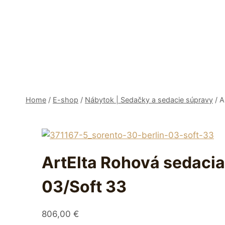
Skip
to
content
Home
/
E-shop
/
Nábytok | Sedačky a sedacie súpravy
/
A
ArtElta Rohová sedacia
03/Soft 33
806,00
€