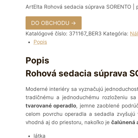
ArtElta Rohová sedacia súprava SORENTO | pr
DO OBCHODU →
Katalógové číslo:
371167_BER3
Kategória:
Ná
Popis
Popis
Rohová sedacia súprava S
Moderné interiéry sa vyznačujú jednoduchos
tradičnému a jednoduchému rozloženiu s
tvarované operadlo
, jemne zaoblené podrú
celom povrchu operadla a sedadla zvyšujú 
vhodná aj do priestoru, nakoľko je
čalúnená a
látka