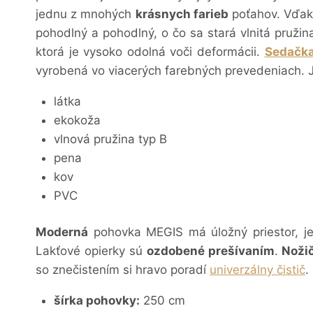
jednu z mnohých
krásnych farieb
poťahov.
Vďaka
pohodlný a pohodlný, o čo sa stará vlnitá pruži
ktorá je vysoko odolná voči deformácii.
Sedačk
vyrobená vo viacerých farebných prevedeniach. J
látka
ekokoža
vlnová pružina typ B
pena
kov
PVC
Moderná
pohovka MEGIS má úložný priestor, je
Lakťové opierky sú
ozdobené prešívaním
.
Noži
so znečistením si hravo poradí
univerzálny čistič
.
šírka pohovky:
250 cm