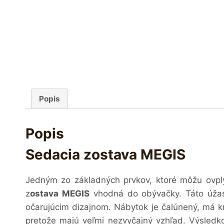
Popis
Popis
Sedacia zostava MEGIS
J
edným zo základných prvkov, ktoré môžu ovply
z
ostava MEGIS
vhodná do obývačky. Táto úža
očarujúcim dizajnom.
Nábytok je čalúnený, má k
pretože majú veľmi nezvyčajný vzhľad.
Výsledko