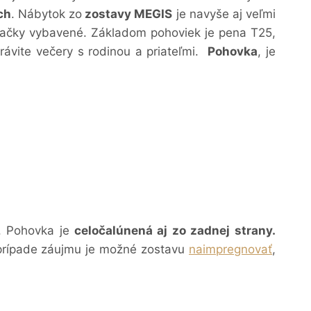
ch
.
Nábytok zo
zostavy MEGIS
je navyše aj veľmi
dačky vybavené.
Základom pohoviek je pena T25,
rávite večery s rodinou a priateľmi.
Pohovka
, je
. Pohovka je
celočalúnená aj zo zadnej strany.
prípade záujmu je možné zostavu
naimpregnovať
,