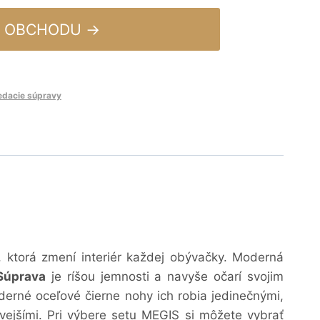
 OBCHODU →
edacie súpravy
 ktorá zmení interiér každej obývačky.
Moderná
Súprava
je ríšou jemnosti a navyše očarí svojim
erné oceľové čierne nohy ich robia jedinečnými,
ejšími.
Pri výbere setu MEGIS si môžete vybrať