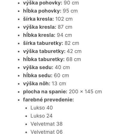
výška pohovky:
90 cm
hĺbka pohovky:
95 cm
šírka kresla:
102 cm
výška kresla:
87 cm
hĺbka kresla:
94 cm
šírka taburetky:
82 cm
výška taburetky:
42 cm
hĺbka taburetky:
68 cm
výška sedu:
40 cm
hĺbka sedu:
60 cm
výška nôh:
13 cm
plocha na spanie:
200 x 145 cm
farebné prevedenie:
Lukso 40
Lukso 24
Velvetmat 38
Velvetmat 06