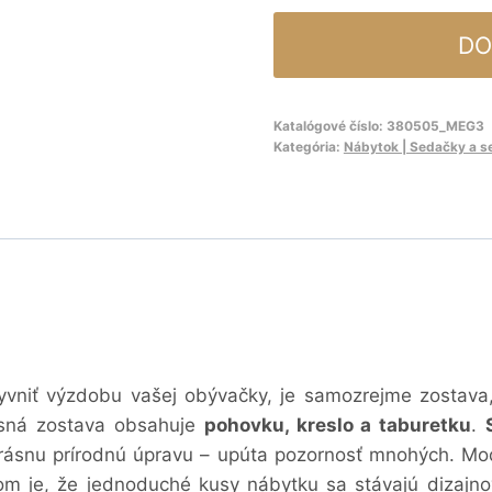
DO
Katalógové číslo:
380505_MEG3
Kategória:
Nábytok | Sedačky a s
vniť výzdobu vašej obývačky, je samozrejme zostava,
sná zostava obsahuje
pohovku, kreslo a taburetku
.
rásnu prírodnú úpravu – upúta pozornosť mnohých.
Mod
m je, že jednoduché kusy nábytku sa stávajú dizajnov