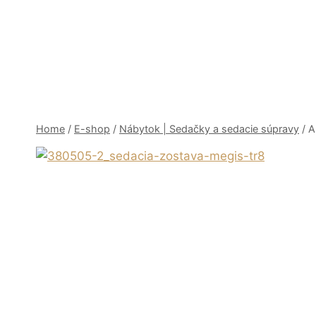
Skip
to
content
Home
/
E-shop
/
Nábytok | Sedačky a sedacie súpravy
/
A