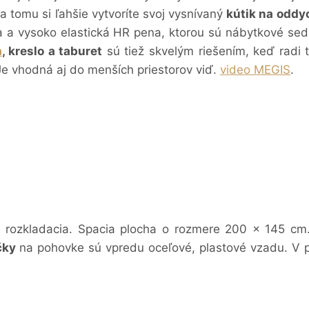
 tomu si ľahšie vytvoríte svoj vysnívaný
kútik na oddy
na a vysoko elastická HR pena, ktorou sú nábytkové se
a
, kreslo a taburet
sú tiež skvelým riešením, keď radi t
e vhodná aj do menších priestorov viď.
video MEGIS
.
 rozkladacia. Spacia plocha o rozmere 200 x 145 cm
čky
na pohovke sú vpredu oceľové, plastové vzadu. V 