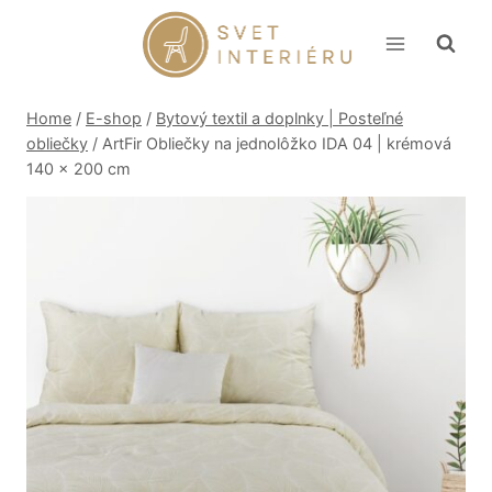
Skip
to
content
Home
/
E-shop
/
Bytový textil a doplnky | Posteľné
obliečky
/
ArtFir Obliečky na jednolôžko IDA 04 | krémová
140 x 200 cm