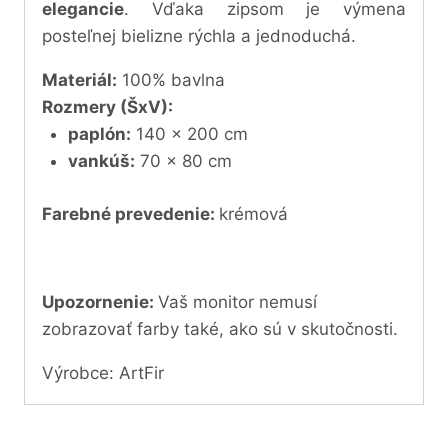
elegancie
. Vďaka zipsom je výmena
posteľnej bielizne rýchla a jednoduchá.
Materiál:
100% bavlna
Rozmery (ŠxV):
paplón:
140 x 200 cm
vankúš:
70 x 80 cm
Farebné prevedenie:
krémová
Upozornenie:
Vaš monitor nemusí
zobrazovať farby také, ako sú v skutočnosti.
Výrobce: ArtFir