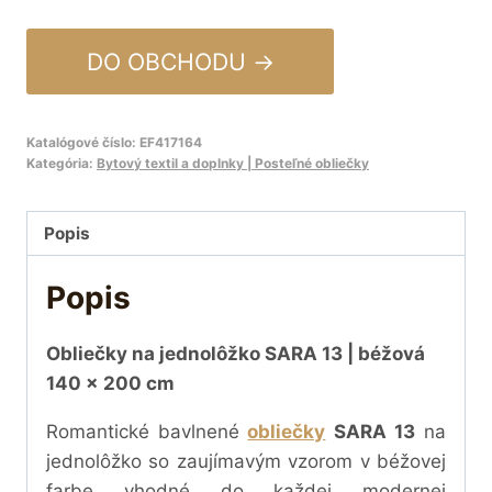
DO OBCHODU →
Katalógové číslo:
EF417164
Kategória:
Bytový textil a doplnky | Posteľné obliečky
Popis
Popis
Obliečky na jednolôžko SARA 13 | béžová
140 x 200 cm
Romantické bavlnené
obliečky
SARA 13
na
jednolôžko so zaujímavým vzorom v béžovej
farbe vhodné do každej modernej