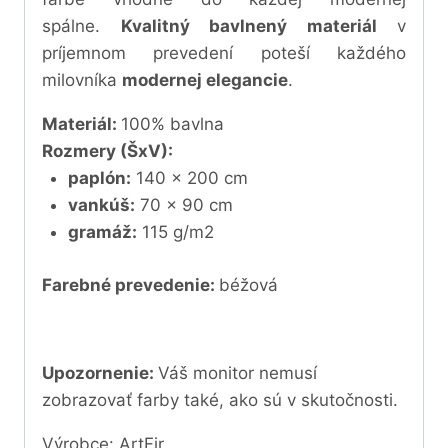
spálne.
Kvalitný bavlnený materiál
v
príjemnom prevedení poteší každého
milovníka
modernej elegancie
.
Materiál:
10
0% bavlna
Rozmery (ŠxV):
paplón:
14
0 x 200 cm
vankúš:
70 x 90 cm
gramáž:
115 g/m2
Farebné prevedenie:
béžová
Upozornenie:
Váš monitor nemusí
zobrazovať farby také, ako sú v skutočnosti.
Výrobce: ArtFir