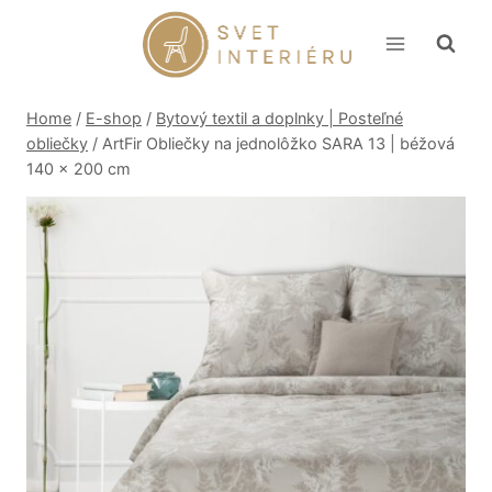
Skip
to
content
Home
/
E-shop
/
Bytový textil a doplnky | Posteľné
obliečky
/
ArtFir Obliečky na jednolôžko SARA 13 | béžová
140 x 200 cm