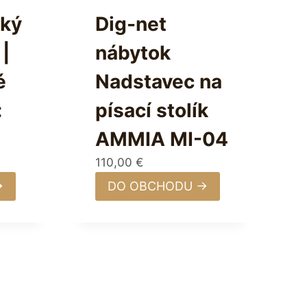
ský
Dig-net
|
nábytok
é
Nadstavec na
:
písací stolík
AMMIA MI-04
110,00
€
→
DO OBCHODU →