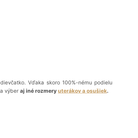
é dievčatko. Vďaka skoro 100%-nému podielu
a výber
aj iné rozmery
uterákov a osušiek
.