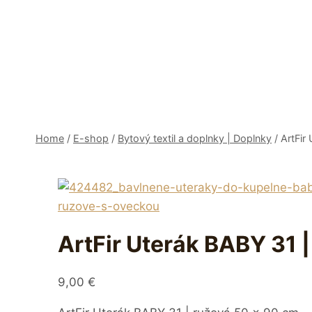
Skip
to
content
Home
/
E-shop
/
Bytový textil a doplnky | Doplnky
/
ArtFir
ArtFir Uterák BABY 31 
9,00
€