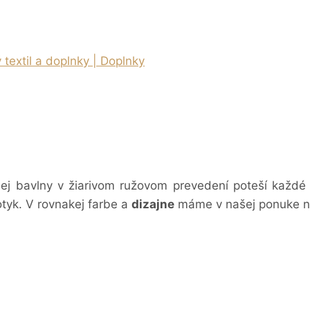
 textil a doplnky | Doplnky
nej bavlny v žiarivom ružovom prevedení poteší každ
otyk. V rovnakej farbe a
dizajne
máme v našej ponuke n