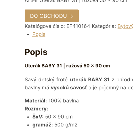
ArtFir Uterák BABY 31 | ružová 50 x 90 cm
DO OBCHODU →
Katalógové číslo:
EF410164
Kategória:
Bytový
Popis
Popis
Uterák BABY 31 | ružová 50 x 90 cm
Savý detský froté
uterák BABY 31
z prírod
bavlny má
vysokú savosť
a je príjemný na d
Materiál:
100% bavlna
Rozmery:
ŠxV:
5
0 x 90 cm
gramáž:
500 g/m2