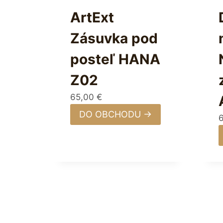
ArtExt
Zásuvka pod
posteľ HANA
Z02
65,00
€
DO OBCHODU →