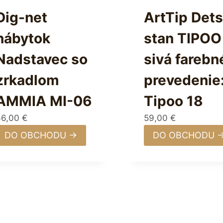
Dig-net
ArtTip Det
nábytok
stan TIPOO 
Nadstavec so
sivá farebn
zrkadlom
prevedenie
AMMIA MI-06
Tipoo 18
66,00
€
59,00
€
DO OBCHODU →
DO OBCHODU 