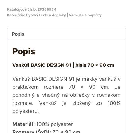
Katalógové číslo:
EF386934
Kategória:
Bytový textil a doplnky | Vankúše a paplóny
Popis
Popis
Vankúš BASIC DESIGN 91 | biela 70 x 90 cm
Vankúš BASIC DESIGN 91 je mäkký vankúš v
praktickom rozmere 70 x 90 cm. Je
pohodlný a vhodný na obliečky v rovnakom
rozmere. Vankúš je zložený zo 100%
polyesteru.
Materiál:
100% polyester
Rozmery (ŠxD):
70 x 90 cm