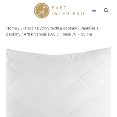
Skip
to
content
Home
/
E-shop
/
Bytový textil a doplnky | Vankúše a
paplóny
/
ArtFir Vankúš BASIC | biela 70 x 90 cm