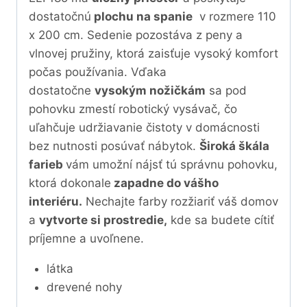
dostatočnú
plochu na spanie
v rozmere 110
x 200 cm.
Sedenie pozostáva z peny a
vlnovej pružiny, ktorá zaisťuje vysoký komfort
počas používania.
Vďaka
dostatočne
vysokým nožičkám
sa pod
pohovku zmestí robotický vysávač, čo
uľahčuje udržiavanie čistoty v domácnosti
bez nutnosti posúvať nábytok.
Široká škála
farieb
vám umožní nájsť tú správnu pohovku,
ktorá dokonale
zapadne do vášho
interiéru.
Nechajte farby rozžiariť váš domov
a
vytvorte si prostredie,
kde sa budete cítiť
príjemne a uvoľnene.
látka
drevené nohy