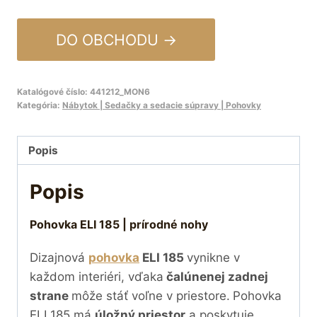
DO OBCHODU →
Katalógové číslo:
441212_MON6
Kategória:
Nábytok | Sedačky a sedacie súpravy | Pohovky
Popis
Popis
Pohovka ELI 185 | prírodné nohy
Dizajnová
pohovka
ELI 185
vynikne v
každom interiéri, vďaka
čalúnenej zadnej
strane
môže stáť voľne v priestore.
Pohovka
ELI 185 má
úložný priestor
a poskytuje