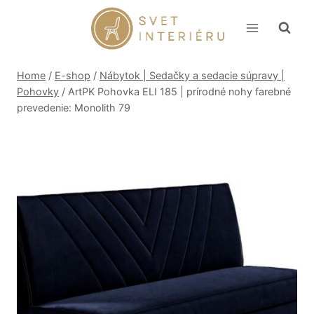
Skip
to
content
Home
/
E-shop
/
Nábytok | Sedačky a sedacie súpravy |
Pohovky
/
ArtPK Pohovka ELI 185 | prírodné nohy farebné
prevedenie: Monolith 79