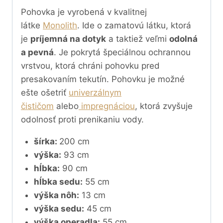
Pohovka je vyrobená v kvalitnej
látke
Monolith
. Ide o zamatovú látku, ktorá
je
príjemná na dotyk
a taktiež veľmi
odolná
a pevná
. Je pokrytá špeciálnou ochrannou
vrstvou, ktorá chráni pohovku pred
presakovaním tekutín. Pohovku je možné
ešte ošetriť
univerzálnym
čističom
alebo
impregnáciou
, ktorá zvyšuje
odolnosť proti prenikaniu vody.
šírka:
200 cm
výška:
93 cm
hĺbka:
90 cm
hĺbka sedu:
55 cm
výška nôh:
13 cm
výška sedu:
45 cm
výška operadla:
55 cm