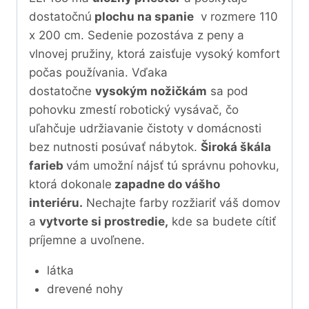
dostatočnú
plochu na spanie
v rozmere 110
x 200 cm.
Sedenie pozostáva z peny a
vlnovej pružiny, ktorá zaisťuje vysoký komfort
počas používania.
Vďaka
dostatočne
vysokým nožičkám
sa pod
pohovku zmestí robotický vysávač, čo
uľahčuje udržiavanie čistoty v domácnosti
bez nutnosti posúvať nábytok.
Široká škála
farieb
vám umožní nájsť tú správnu pohovku,
ktorá dokonale
zapadne do vášho
interiéru.
Nechajte farby rozžiariť váš domov
a
vytvorte si prostredie,
kde sa budete cítiť
príjemne a uvoľnene.
látka
drevené nohy