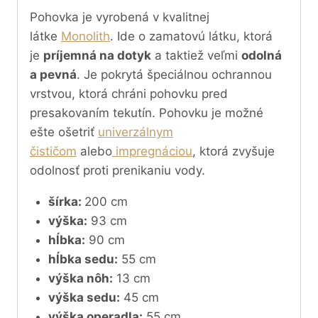
Pohovka je vyrobená v kvalitnej
látke
Monolith
. Ide o zamatovú látku, ktorá
je
príjemná na dotyk
a taktiež veľmi
odolná
a pevná
. Je pokrytá špeciálnou ochrannou
vrstvou, ktorá chráni pohovku pred
presakovaním tekutín. Pohovku je možné
ešte ošetriť
univerzálnym
čističom
alebo
impregnáciou
, ktorá zvyšuje
odolnosť proti prenikaniu vody.
šírka:
200 cm
výška:
93 cm
hĺbka:
90 cm
hĺbka sedu:
55 cm
výška nôh:
13 cm
výška sedu:
45 cm
výška operadla:
55 cm