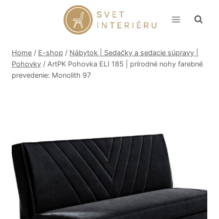
Skip
to
content
Home
/
E-shop
/
Nábytok | Sedačky a sedacie súpravy |
Pohovky
/
ArtPK Pohovka ELI 185 | prírodné nohy farebné
prevedenie: Monolith 97