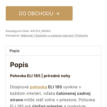
DO OBCHODU →
Katalógové číslo:
441212_MON3
Kategória:
Nábytok | Sedačky a sedacie súpravy | Pohovky
Popis
Popis
Pohovka ELI 185 | prírodné nohy
Dizajnová
pohovka
ELI 185
vynikne v
každom interiéri, vďaka
čalúnenej zadnej
strane
môže stáť voľne v priestore.
Pohovka
ELI 185 má
úložný priestor
a poskytuje