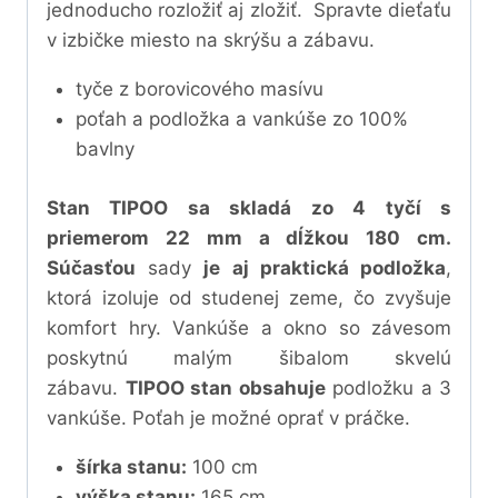
jednoducho rozložiť aj zložiť. Spravte dieťaťu
v izbičke miesto na skrýšu a zábavu.
tyče z borovicového masívu
poťah a podložka a vankúše zo 100%
bavlny
Stan TIPOO sa skladá zo 4 tyčí s
priemerom 22 mm a dĺžkou 180 cm.
Súčasťou
sady
je aj praktická podložka
,
ktorá izoluje od studenej zeme, čo zvyšuje
komfort hry. Vankúše a okno so závesom
poskytnú malým šibalom skvelú
zábavu.
TIPOO stan obsahuje
podložku a 3
vankúše. Poťah je možné oprať v práčke.
šírka stanu:
100 cm
výška stanu:
165 cm