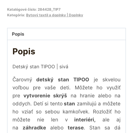
Katalógové číslo:
284428_TIP7
Kategória:
Bytový textil a doplnky | Doplnky
Popis
Popis
Detský stan TIPOO | sivá
Čarovný
detský stan TIPOO
je skvelou
voľbou pre vaše deti. Môžete ho využiť
pre
vytvorenie skrýš
na hranie alebo na
oddych. Detí si tento
stan
zamilujú a môžete
ho vziať so sebou kamkoľvek. Rozložiť ho
môžete nie len v
interiéri,
ale aj
na
záhradke
alebo
terase
. Stan sa dá