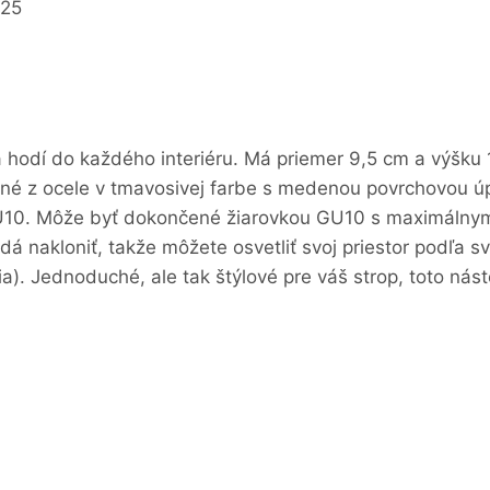
025
 hodí do každého interiéru. Má priemer 9,5 cm a výšku
ené z ocele v tmavosivej farbe s medenou povrchovou úp
GU10. Môže byť dokončené žiarovkou GU10 s maximáln
dá nakloniť, takže môžete osvetliť svoj priestor podľa s
ia). Jednoduché, ale tak štýlové pre váš strop, toto ná