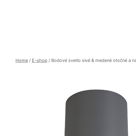
Skip
to
content
Home
/
E-shop
/
Bodové svetlo sivé & medené otočné a n