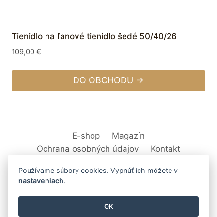
Tienidlo na ľanové tienidlo šedé 50/40/26
109,00
€
DO OBCHODU →
E-shop
Magazín
Ochrana osobných údajov
Kontakt
Používame súbory cookies. Vypnúť ich môžete v
nastaveniach
.
© 2026 Svet Interiéru - kuchyňa, kúpeľne,
OK
nábytok, bytové doplnky a dekorácie