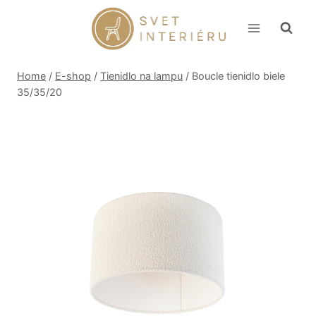
Skip
to
content
Home
/
E-shop
/
Tienidlo na lampu
/
Boucle tienidlo biele
35/35/20