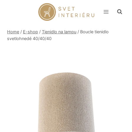
Skip
to
content
Home
/
E-shop
/
Tienidlo na lampu
/
Boucle tienidlo
svetlohnedé 40/40/40