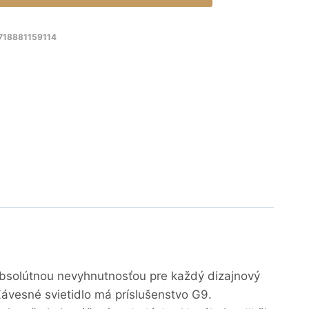
718881159114
 absolútnou nevyhnutnosťou pre každý dizajnový
ávesné svietidlo má príslušenstvo G9.