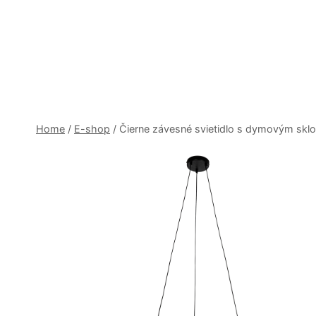
Skip
to
content
Home
/
E-shop
/
Čierne závesné svietidlo s dymovým skl