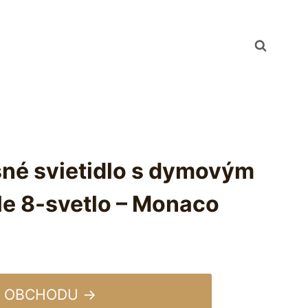
sné svietidlo s dymovým
le 8-svetlo – Monaco
 OBCHODU →