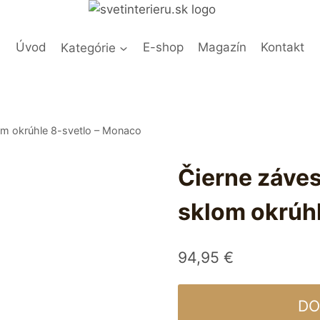
Úvod
Kategórie
E-shop
Magazín
Kontakt
om okrúhle 8-svetlo – Monaco
Čierne záve
sklom okrúh
94,95
€
DO