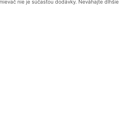
mievač nie je súčasťou dodávky. Neváhajte dlhšie