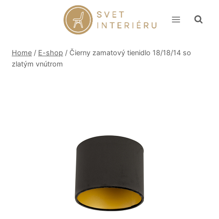
Skip
to
content
Home
/
E-shop
/
Čierny zamatový tienidlo 18/18/14 so
zlatým vnútrom