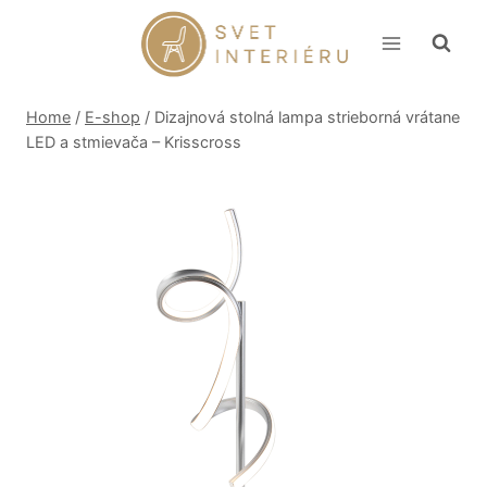
Skip
to
content
Home
/
E-shop
/
Dizajnová stolná lampa strieborná vrátane
LED a stmievača – Krisscross