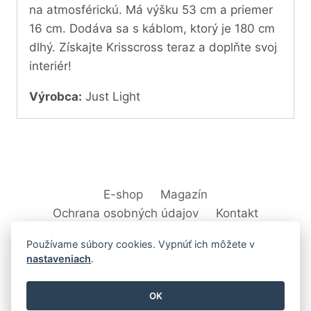
na atmosférickú. Má výšku 53 cm a priemer
16 cm. Dodáva sa s káblom, ktorý je 180 cm
dlhý. Získajte Krisscross teraz a doplňte svoj
interiér!
Výrobca:
Just Light
E-shop
Magazín
Ochrana osobných údajov
Kontakt
Používame súbory cookies. Vypnúť ich môžete v
nastaveniach
.
© 2026 Svet Interiéru - kuchyňa, kúpeľne,
OK
nábytok, bytové doplnky a dekorácie