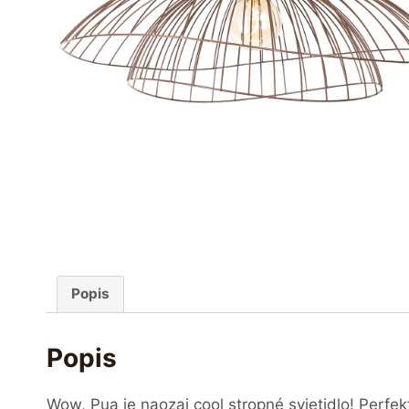
Popis
Popis
Wow, Pua je naozaj cool stropné svietidlo! Perfek