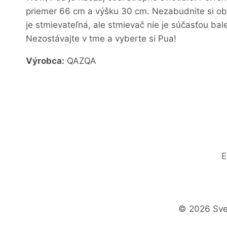
priemer 66 cm a výšku 30 cm. Nezabudnite si obj
je stmievateľná, ale stmievač nie je súčasťou ba
Nezostávajte v tme a vyberte si Pua!
Výrobca:
QAZQA
E
© 2026 Svet