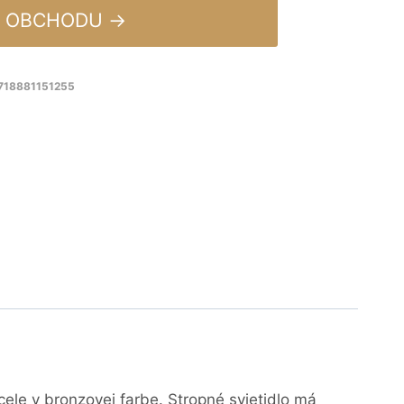
 OBCHODU →
8718881151255
ocele v bronzovej farbe. Stropné svietidlo má