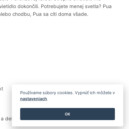
etidlo dokončili. Potrebujete menej svetla? Pua
 alebo chodbu, Pua sa cíti doma všade.
kt
Používame súbory cookies. Vypnúť ich môžete v
nastaveniach
.
OK
 a dekorácie