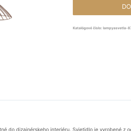
DO
Katalógové číslo:
lampyasvetla-
tné do dizajnérskeho interiéru. Svietidlo je vyrobené z 