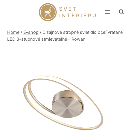
Skip
to
content
Home
/
E-shop
/
Dizajnové stropné svietidlo oceľ vrátane
LED 3-stupňové stmievateľné – Rowan