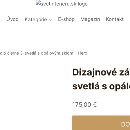
Úvod
Kategórie
E-shop
Magazín
Kontakt
idlo čierne 3-svetlá s opálovým sklom – Hero
Dizajnové zá
svetlá s opá
175,00
€
DO