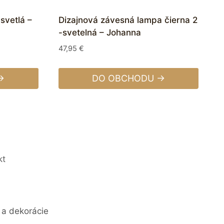
svetlá –
Dizajnová závesná lampa čierna 2
-svetelná – Johanna
47,95
€
→
DO OBCHODU →
kt
 a dekorácie