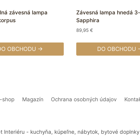
lná závesná lampa
Závesná lampa hnedá 3-
korpus
Sapphira
89,95
€
DO OBCHODU →
DO OBCHODU 
-shop
Magazín
Ochrana osobných údajov
Konta
 Interiéru - kuchyňa, kúpeľne, nábytok, bytové doplnky