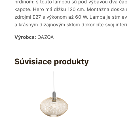
hrdinom: s touto lampou sú pod výbavou dva čapy,
kapote. Hero má dĺžku 120 cm. Montážna doska m
zdrojmi E27 s výkonom až 60 W. Lampa je stmieva
a krásnym dizajnovým sklom dokončíte svoj interi
Výrobca:
QAZQA
Súvisiace produkty