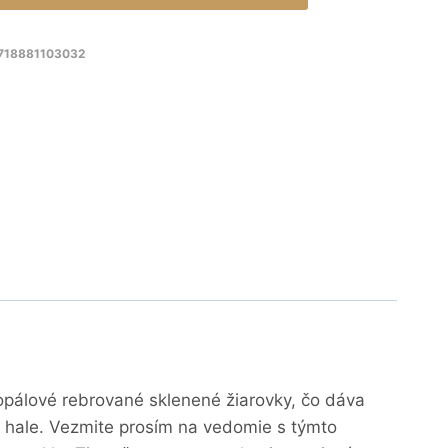
8718881103032
 opálové rebrované sklenené žiarovky, čo dáva
j hale. Vezmite prosím na vedomie s týmto