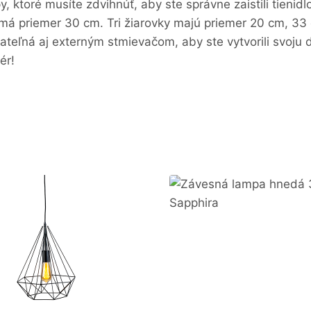
 ktoré musíte zdvihnúť, aby ste správne zaistili tienid
á priemer 30 cm. Tri žiarovky majú priemer 20 cm, 33 
teľná aj externým stmievačom, aby ste vytvorili svoju 
ér!