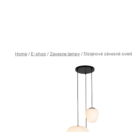
Skip
to
content
Home
/
E-shop
/
Zavesne lampy
/
Dizajnové závesné sviet