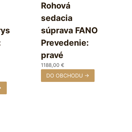
Rohová
sedacia
rys
súprava FANO
:
Prevedenie:
pravé
1188,00
€
DO OBCHODU →
→