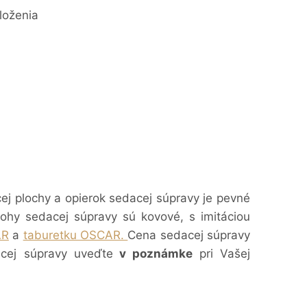
loženia
ej plochy a opierok sedacej súpravy je pevné
ohy sedacej súpravy sú kovové, s imitáciou
AR
a
taburetku OSCAR.
Cena sedacej súpravy
ej súpravy uveďte
v poznámke
pri Vašej