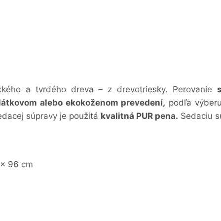
kkého a tvrdého dreva – z drevotriesky. Perovanie
látkovom alebo ekokoženom prevedení,
podľa výberu
edacej súpravy je použitá
kvalitná PUR pena.
Sedaciu s
 x 96 cm