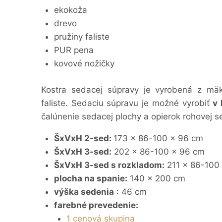
ekokoža
drevo
pružiny faliste
PUR pena
kovové nožičky
Kostra sedacej súpravy je vyrobená z mä
faliste. Sedaciu súpravu je možné vyrobiť
v 
čalúnenie sedacej plochy a opierok rohovej s
ŠxVxH 2-sed:
173 x 86-100 x 96 cm
ŠxVxH 3-sed:
202 x 86-100 x 96 cm
ŠxVxH 3-sed s rozkladom:
211 x 86-100
plocha na spanie:
140 x 200 cm
výška sedenia
: 46 cm
farebné prevedenie:
1 cenová skupina