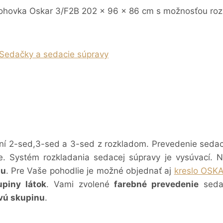
ohovka Oskar 3/F2B 202 x 96 x 86 cm s možnosťou roz
 Sedačky a sedacie súpravy
dní 2-sed,3-sed a 3-sed z rozkladom. Prevedenie sedac
. Systém rozkladania sedacej súpravy je vysúvací. N
iu
. Pre Vaše pohodlie je možné objednať aj
kreslo OSK
upiny látok
. Vami zvolené
farebné prevedenie
sedac
ovú skupinu
.