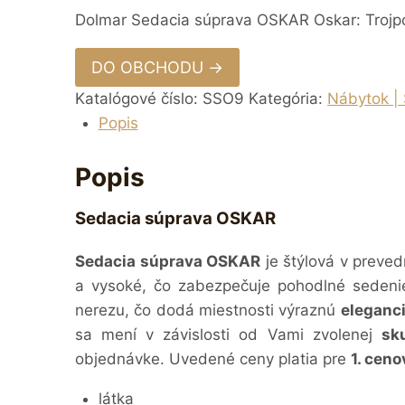
Dolmar Sedacia súprava OSKAR Oskar: Trojp
DO OBCHODU →
Katalógové číslo:
SSO9
Kategória:
Nábytok |
Popis
Popis
Sedacia súprava OSKAR
Sedacia súprava OSKAR
je štýlová v preve
a vysoké, čo zabezpečuje pohodlné sedenie
nerezu, čo dodá miestnosti výraznú
eleganc
sa mení v závislosti od Vami zvolenej
sk
objednávke. Uvedené ceny platia pre
1. cen
látka