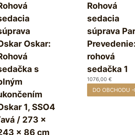
Rohová
Rohová
sedacia
sedacia
súprava
súprava Pa
Oskar Oskar:
Prevedenie
Rohová
rohová
sedačka s
sedačka 1
1076,00
€
plným
DO OBCHODU 
ukončením
Oskar 1, SSO4
ľavá / 273 x
243 x 86 cm