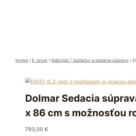
Skip
to
content
Home
/
E-shop
/
Nábytok | Sedačky a sedacie súpravy
/
D
Dolmar Sedacia súprav
x 86 cm s možnosťou r
793,00
€