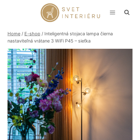
Skip
to
content
Home
/
E-shop
/
Inteligentná stojaca lampa čierna
nastaviteľná vrátane 3 WiFi P45 – sieťka