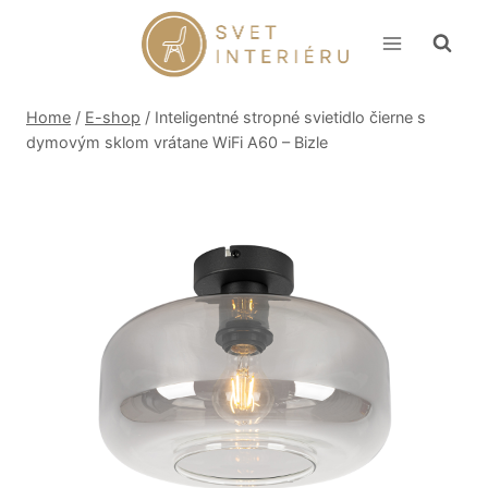
Skip
to
content
Home
/
E-shop
/
Inteligentné stropné svietidlo čierne s
dymovým sklom vrátane WiFi A60 – Bizle