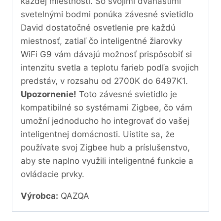
každej miestnosti. So svojimi dvanástimi
svetelnými bodmi ponúka závesné svietidlo
David dostatočné osvetlenie pre každú
miestnosť, zatiaľ čo inteligentné žiarovky
WiFi G9 vám dávajú možnosť prispôsobiť si
intenzitu svetla a teplotu farieb podľa svojich
predstáv, v rozsahu od 2700K do 6497K1.
Upozornenie!
Toto závesné svietidlo je
kompatibilné so systémami Zigbee, čo vám
umožní jednoducho ho integrovať do vašej
inteligentnej domácnosti. Uistite sa, že
používate svoj Zigbee hub a príslušenstvo,
aby ste naplno využili inteligentné funkcie a
ovládacie prvky.
Výrobca:
QAZQA