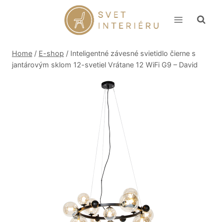
Skip
to
content
Home
/
E-shop
/
Inteligentné závesné svietidlo čierne s
jantárovým sklom 12-svetiel Vrátane 12 WiFi G9 – David