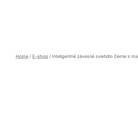
Skip
to
content
Home
/
E-shop
/
Inteligentné závesné svietidlo čierne s 