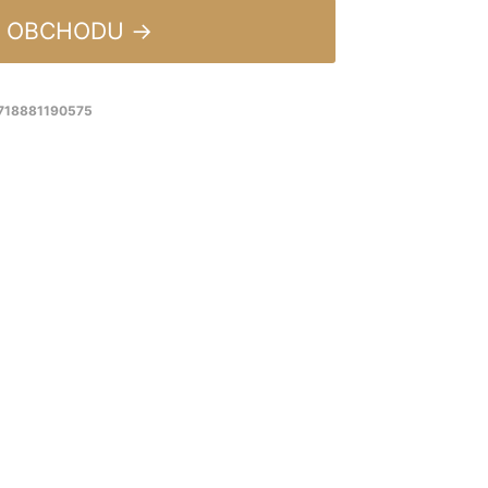
 OBCHODU →
8718881190575