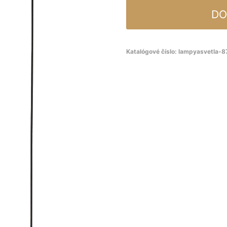
DO
Katalógové číslo:
lampyasvetla-