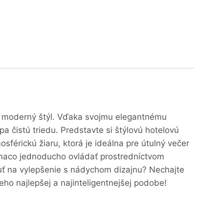
a moderný štýl. Vďaka svojmu elegantnému
čistú triedu. Predstavte si štýlovú hotelovú
férickú žiaru, ktorá je ideálna pre útulný večer
naco jednoducho ovládať prostredníctvom
huť na vylepšenie s nádychom dizajnu? Nechajte
eho najlepšej a najinteligentnejšej podobe!