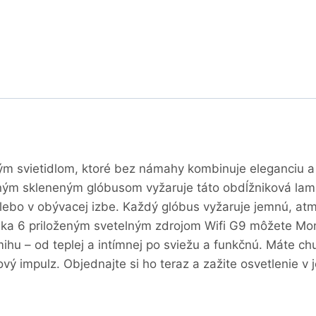
m svietidlom, ktoré bez námahy kombinuje eleganciu 
m skleneným glóbusom vyžaruje táto obdĺžniková lampa 
ebo v obývacej izbe. Každý glóbus vyžaruje jemnú, atmos
aka 6 priloženým svetelným zdrojom Wifi G9 môžete Mo
hu – od teplej a intímnej po sviežu a funkčnú. Máte c
vý impulz. Objednajte si ho teraz a zažite osvetlenie v j