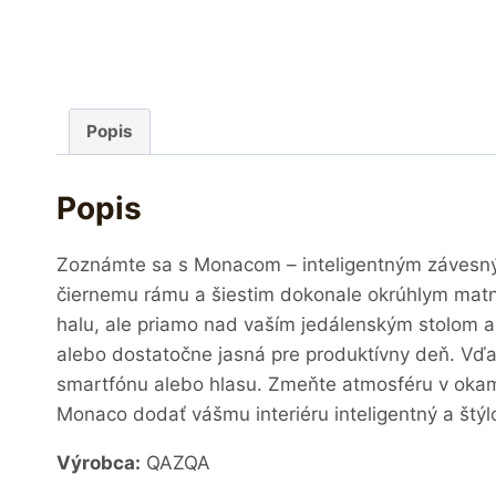
Popis
Popis
Zoznámte sa s Monacom – inteligentným závesný
čiernemu rámu a šiestim dokonale okrúhlym matný
halu, ale priamo nad vaším jedálenským stolom al
alebo dostatočne jasná pre produktívny deň. Vď
smartfónu alebo hlasu. Zmeňte atmosféru v okami
Monaco dodať vášmu interiéru inteligentný a štýlo
Výrobca:
QAZQA