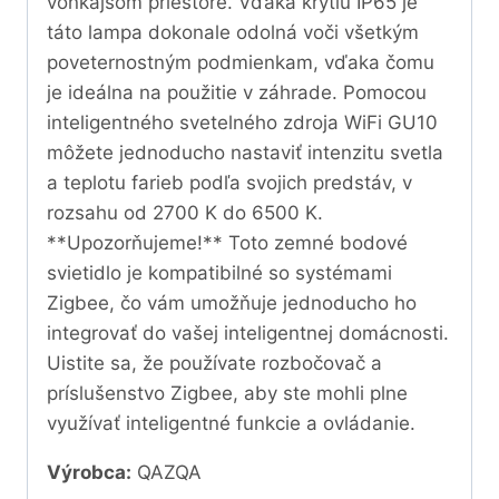
vonkajšom priestore. Vďaka krytiu IP65 je
táto lampa dokonale odolná voči všetkým
poveternostným podmienkam, vďaka čomu
je ideálna na použitie v záhrade. Pomocou
inteligentného svetelného zdroja WiFi GU10
môžete jednoducho nastaviť intenzitu svetla
a teplotu farieb podľa svojich predstáv, v
rozsahu od 2700 K do 6500 K.
**Upozorňujeme!** Toto zemné bodové
svietidlo je kompatibilné so systémami
Zigbee, čo vám umožňuje jednoducho ho
integrovať do vašej inteligentnej domácnosti.
Uistite sa, že používate rozbočovač a
príslušenstvo Zigbee, aby ste mohli plne
využívať inteligentné funkcie a ovládanie.
Výrobca:
QAZQA