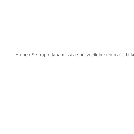
Skip
to
content
Home
/
E-shop
/
Japandi závesné svietidlo krémové s lát