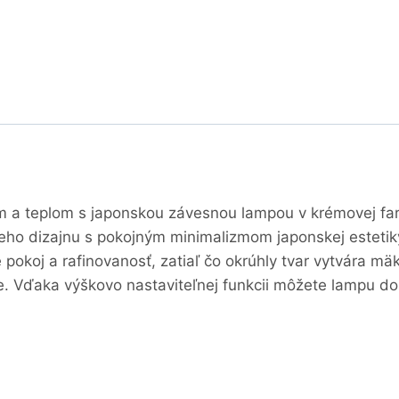
a teplom s japonskou závesnou lampou v krémovej farb
eho dizajnu s pokojným minimalizmom japonskej estetiky
e pokoj a rafinovanosť, zatiaľ čo okrúhly tvar vytvára m
ie. Vďaka výškovo nastaviteľnej funkcii môžete lampu d