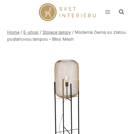
Skip
to
content
Home
/
E-shop
/
Stojace lampy
/
Moderná čierna so zlatou
podlahovou lampou – Bliss Mesh