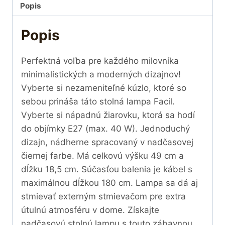
Popis
Popis
Perfektná voľba pre každého milovníka
minimalistických a moderných dizajnov!
Vyberte si nezameniteľné kúzlo, ktoré so
sebou prináša táto stolná lampa Facil.
Vyberte si nápadnú žiarovku, ktorá sa hodí
do objímky E27 (max. 40 W). Jednoduchý
dizajn, nádherne spracovaný v nadčasovej
čiernej farbe. Má celkovú výšku 49 cm a
dĺžku 18,5 cm. Súčasťou balenia je kábel s
maximálnou dĺžkou 180 cm. Lampa sa dá aj
stmievať externým stmievačom pre extra
útulnú atmosféru v dome. Získajte
nadčasovú stolnú lampu s touto zábavnou