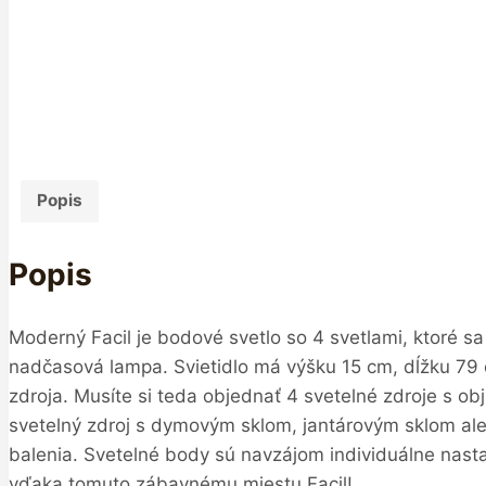
Popis
Popis
Moderný Facil je bodové svetlo so 4 svetlami, ktoré sa
nadčasová lampa. Svietidlo má výšku 15 cm, dĺžku 79
zdroja. Musíte si teda objednať 4 svetelné zdroje s ob
svetelný zdroj s dymovým sklom, jantárovým sklom ale
balenia. Svetelné body sú navzájom individuálne nasta
vďaka tomuto zábavnému miestu Facil!