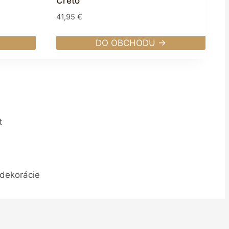
Creto
41,95
€
DO OBCHODU →
t
 dekorácie