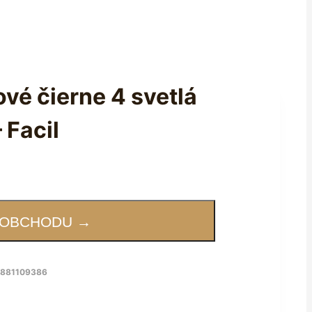
é čierne 4 svetlá
 Facil
 OBCHODU →
8881109386