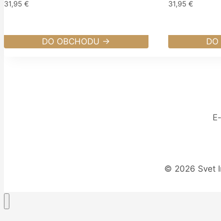
31,95
€
31,95
€
DO OBCHODU →
DO
E
© 2026 Svet I