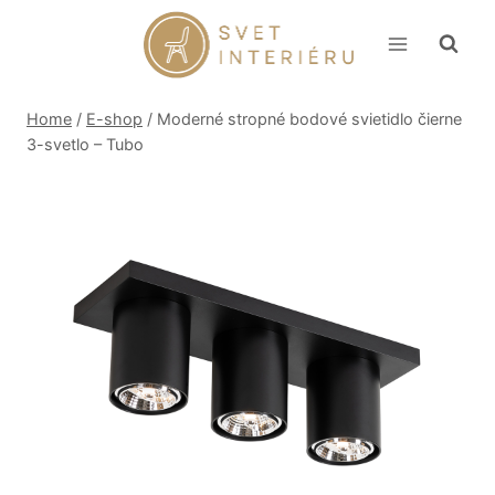
Skip
to
content
Home
/
E-shop
/
Moderné stropné bodové svietidlo čierne
3-svetlo – Tubo