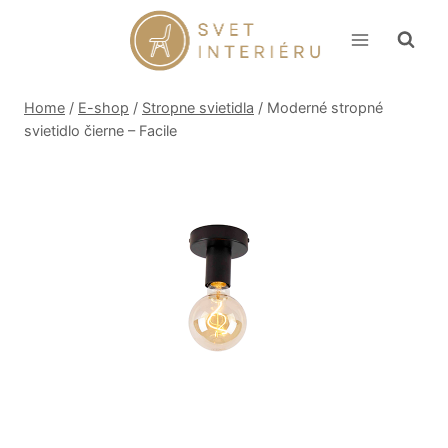
Skip
to
content
Home
/
E-shop
/
Stropne svietidla
/
Moderné stropné
svietidlo čierne – Facile