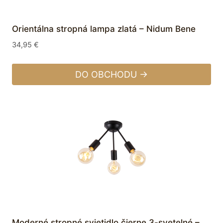
Orientálna stropná lampa zlatá – Nidum Bene
34,95
€
DO OBCHODU →
Moderné stropné svietidlo čierne 3-svetelné –