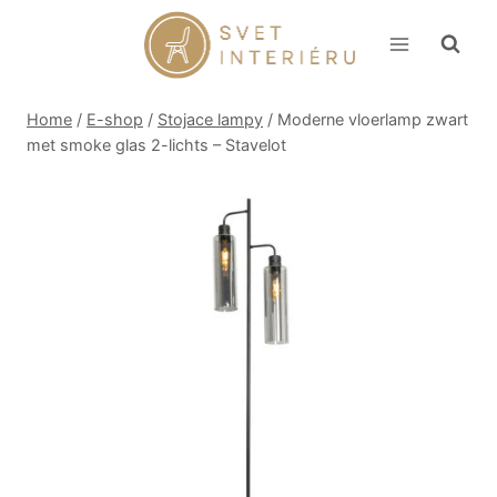
Skip
to
content
Home
/
E-shop
/
Stojace lampy
/
Moderne vloerlamp zwart
met smoke glas 2-lichts – Stavelot