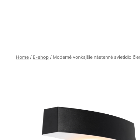
Skip
to
content
Home
/
E-shop
/
Moderné vonkajšie nástenné svietidlo čie