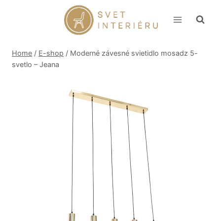
Skip
to
content
Home
/
E-shop
/
Moderné závesné svietidlo mosadz 5-
svetlo – Jeana