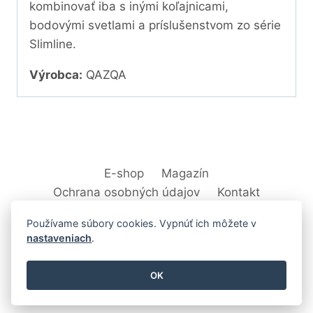
kombinovať iba s inými koľajnicami,
bodovými svetlami a príslušenstvom zo série
Slimline.
Výrobca:
QAZQA
E-shop
Magazín
Ochrana osobných údajov
Kontakt
Používame súbory cookies. Vypnúť ich môžete v
nastaveniach
.
© 2026 Svet Interiéru - kuchyňa, kúpeľne,
OK
nábytok, bytové doplnky a dekorácie