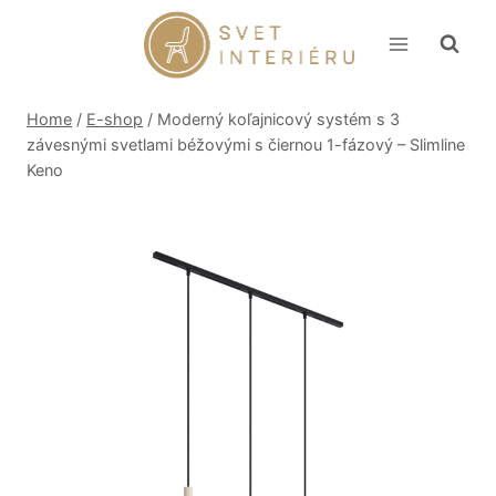
Skip
to
content
Home
/
E-shop
/
Moderný koľajnicový systém s 3
závesnými svetlami béžovými s čiernou 1-fázový – Slimline
Keno