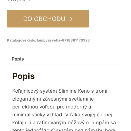
DO OBCHODU →
Katalógové číslo:
lampyasvetla-8718881170928
Popis
Popis
Koľajnicový systém Slimline Keno s tromi
elegantnými závesnými svetlami je
perfektnou voľbou pre moderný a
minimalistický vzhľad. Vďaka svojej čiernej
koľajnici a rafinovaným béžovým lampám sa
tento jednofázový systém bez námahy hodí