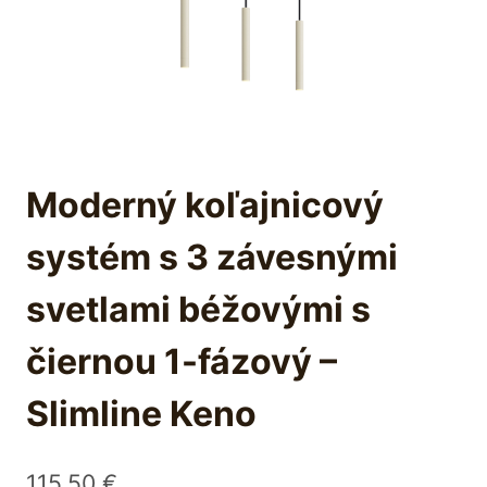
Moderný koľajnicový
systém s 3 závesnými
svetlami béžovými s
čiernou 1-fázový –
Slimline Keno
115,50
€