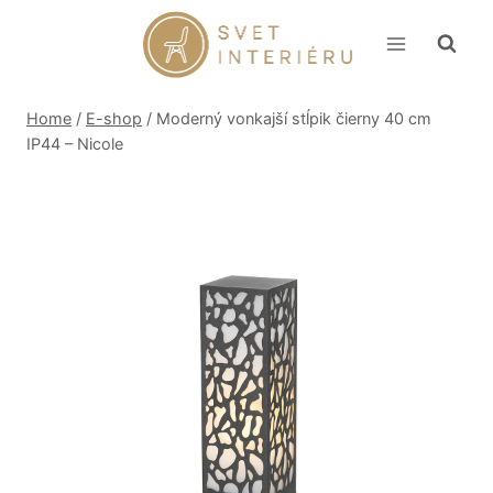
Skip
to
content
Home
/
E-shop
/
Moderný vonkajší stĺpik čierny 40 cm
IP44 – Nicole